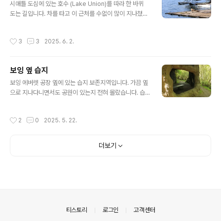
씩씩하게 잘 살고 있습니다. 계곡은 깊은데 물은 졸졸 흐르
시애틀 도심에 있는 호수 (Lake Union)를 따라 한 바퀴
는 정도입니다. 도 닦는 나무 같습니다. ㅎ 성질 급한 산딸
도는 길입니다. 차를 타고 이 근처를 수없이 많이 지나쳤지
기는 벌써 익어갑니다. 세로사진인데 사진이 저절로 돌아
만, 걸어서 골목골목 기웃거리니 낯선 풍경이 펼쳐집니다.
가네요. 돌아오는 길에 그분을 만났습니다. 등산로에 웃자
마치 시애틀 골목탐험을 하는 것 같습니다. 호수 서쪽, 도로
작성시간
3
3
2025. 6. 2.
란 수풀..
(Westlake Ave N)를 따라있는 널찍한 주차장에서 출발
하여 시계방향으로 돌았습니다. 이 주차장은 평일 오후 4
시 이후 그리고 토요일, 일요일은 무료입니다. Gas Work
보잉 옆 습지
s Park에서 보는 시애틀 도심입니다. 해질 때는 도심 불빛
글 내용
이 호수에 길게 꼬리를 만들어 더 멋지고요. 왜가리가 익숙
보잉 에버렛 공장 옆에 있는 습지 보존지역입니다. 가끔 옆
한 걸음으로 집을 찾아가고 있습니다. (마치 자기 집 드나들
으로 지나다니면서도 공원이 있는지 전혀 몰랐습니다. 습
듯 합니다.) 호숫가에는 수상주택이 많습니다. 보트를 보관
지를 지나는 통로와 습지 둘레에 산책로가 있습니다. 안내
해 주는 곳이며, 보트를 선반에 차곡차곡 쌓아 놓았습..
문이 있었지만 그냥 지나쳤습니다. 오래전에 만든 시설물
작성시간
2
0
2025. 5. 22.
같아 보입니다. 전망 열리는 곳이 없는 잡목 숲이고, 보잉
옆이라 비행기 소리가 자주 들립니다.그래도, 지나는 길에
잠시 머물만하네요. Narbeck Wetland Sanctuary @
더보기
Everett
의안내
티스토리
로그인
고객센터