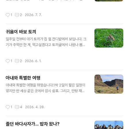
다. 말똥을 치우던가 주머니를 달고 다니던가 해도 될 텐데,
커다란 개 두 마리가 크게 짖으며 사납게 으르렁 거립니다.
있는 분들 매너가 아쉽습니다. Farrel-McWhirter Park
아가씨가 개들을 진정시키려 했지만 개들이 막무가내입니
작성시간
1
2
2026. 7. 7.
/ J..
다. 어느 정도 거리가 떨어져 개들이 진정된 후에, 아가씨가
'산을 오르다 곰을 만나 개들이 그렇고, 때문에 돌아 내려가
는 중이다'라고 합니다.헐~ 그럼 곰도 몹시 흥분했을 텐
귀욤이 바보 토끼
데... 독립기념일에 아내와 개구리산에 올랐습니다. 8년 전
글 내용
쯤까지 아내와 함께 산에 다니다가, 서로 시간이 맞지 않아
일주일 전부터 아기 토끼가 집 옆 잔디밭에서 보입니다. 크
그간 혼자서 다녔습니다. 한동안 산행을 하지 않은 아내를
기가 주먹만 한 게, 먹고살겠다고 토끼굴에서 나왔나 봅니
고려하여 빡세지 않은 곳을 선택하였습니다. 그런데, 웬 곰.
다. 마침 잔디 깎는 분이 토끼집 근처는 잔디를 깍지 않고
제가 앞장서 걸었고, 조금 긴장됩니다. 얼마 후 젊은이 둘이
남겨뒀네요. 그런데, 무슨 토끼가 내가 가까이 가도 토끼 지
작성시간
1
2
2026. 6. 1.
양손에 돌을 ..
를 않습니다. 온종일 잔디를 뜯어먹더니 공처럼 둥글어져
서, 잘 뛰지도 못하고 잰걸음으로 다니는 게 공 굴러가는 것
같습니다. 귀욤이 바보 토끼네요. 조금 더 낯이 익으면 강아
아내와 특별한 여행
지처럼 따라 다닐런지도, 당근을 줘 볼까. ^ ^ (Updated :
글 내용
Jun. 16, 2026)다시 만난 토끼는 그새 덩치가 두 배만 해
아내와 특별한 여행을 하였습니다.1박 2일의 짧은 일정이
졌습니다. 얼마 전까지 토끼굴 앞에서 맴돌더니, 이제 컸다
었지만 딴 세상 같은 곳에서 잠시 쉼표. 그리고, 만땅 재충
고 멀리까지 돌아다닙니다. 그리고, 가까이 가면 잽싸게 수
전. Olalla Canyon Ridge & Peshastin Pinnacles St
풀 속으로 숨고, 토끼답게 깡충깡충 잘도 뜁니..
ate Park @ Cashmere,Sunlakes - Dry Falls State
작성시간
1
4
2026. 4. 28.
Park - Umatilla Rock via Monument Coulee @ C
oulee City,Frenchman Coulee @ Quincy
졸던 바다사자가... 밥차 왔나?
글 내용