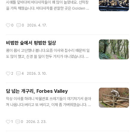
시애틀 앞바다에 바다사자들이 꽤 많이 늘었네요. 선착장
을 가득 채웠습니다. 바다사자를 관찰한 곳은 Golden Ga
rden Park 주차장 남쪽 (위 지도 파란색점 지점) 선착장
(Eddie Vine Boat Ramp)입니다. 그리고, 요트항구 (Sh
작성시간
0
0
2026. 4. 17.
ilshole Bay Marina) 선착장에서도 바다사자를 볼 수 있
다네요. 바닷가 공원 ( Golden Garden Park)은 모래사
장이 좋아 여름이면 방문객이 많습니다. 시애틀항으로 들
비범한 숲에서 평범한 일상
어가는 컨테이너선이 보입니다. 요트항구 (Shilshole Ba
글 내용
y Marina)에 배들이 빼곡히 있습니다. 사람들은 20분까
몸이 몹시 고단했나 봅니다.요즘 이사와 집수리 때문에 일
지 머물 수 있는 선착장인데, 바다사자들이 터 잡고 영업방
도 많이 했고, 신경 쓸 일이 한두 가지가 아니었습니다. 실
해합니다. 앞에 녀석은 졸다가 코 빠뜨리겠습니다. 무슨 소
컷 늦잠을 자고도, 푹 쉬고 싶은 생각이 들어 꼼짝하기 싫습
리가 났는지, 졸던 바다사자가 벌..
니다. 그런데, 세수를 하고는 습관적으로 또 배낭을 챙기네
작성시간
2
4
2026. 3. 10.
요.출발시간이 늦어 (11시) 비교적 가까운 타코마 챔버스계
곡 (Chambers Creek Canyon)으로 출동합니다. 워싱
턴 등산협회 (wta.org)와 구글지도에서 말하는 바닷가 (C
담 넘는 개구리, Forbes Valley
hambers Bay) 등산로입구에서 출발해도 됩니다. 저는
글 내용
반대편인 골프장 (Oakbrook Golf Club) 쪽에서 시작하
막상 이사를 하려니 박물관표 쓰레기들이 여기저기서 쏟아
였습니다. 그런데, 계곡을 따라 올라갔다 내려오는, 바닷가
져 나옵니다.버리고 또 버리고, 이제 좀 가벼워졌습니다. 겨
에서 출발하는 것이 더 좋을 것 같습니다.등산로는 숲에 이
울비 오는 날, 담 넘는 개구리가 있는 Forbes Valley를 먼
끼가 잔뜩 껴서 분위기가 예사롭지 않습니다. 오후..
저 찾았습니다. 구글지도에는 Cross Kirkland Corrido
작성시간
1
0
2026. 2. 23.
r / Eastrail이라고 돼있는데 출입할 수 있는 곳이 여러 곳
입니다. 저는 All Trail 앱의 안내에 따라 커클랜드 골드짐
(Gold's Gym Kirkland) 건물 뒤편으로 들어갔습니다.