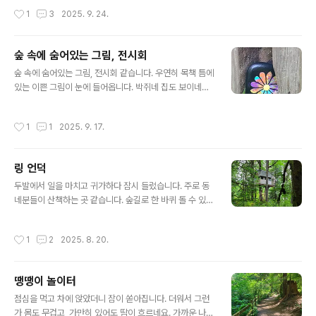
에 얼마나 공을 들였으면 돌부리는커녕 바닥이 뺀뺀 합니
작성시간
1
3
2025. 9. 24.
다. 전망은 중간에 송전탑이 지나가는 곳에서 잠깐 열립니
다. 숲은 그냥 숲으로 느끼고 즐길 뿐이지, 숲에서 전망을
찾는 게 오히려 이상한 것 같습니다. 과거에 철로가 있었다
숲 속에 숨어있는 그림, 전시회
는 안내문이 산책로 끝쪽에 있습니다. 아우님 동네 깔끔한
글 내용
숲, 울창한 숲길을 걸으며 도심이란 생각을 잠시 잊었습니
숲 속에 숨어있는 그림, 전시회 같습니다. 우연히 목책 틈에
다. May Creek Park @ Newcastle
있는 이쁜 그림이 눈에 들어옵니다. 박쥐네 집도 보이네요.
부러진 나무에도 그림이 숨어 있습니다.그냥 지나다 우연
히 눈에 띈 것이지, 궁금해서 두리번거려도 보이지 않았습
작성시간
1
1
2025. 9. 17.
니다. 연어에 이름이 쓰여있습니다. 그런데, 보는 방향에 따
라 이름이 보이기도 하고, 색이 변합니다. 센터 (Northwe
st Stream Center)에 기부한 사람들 이름을 써 놓았다
링 언덕
고 합니다. 숲 속에서 숨은 그림 찾기도 재미있네요. 간만에
글 내용
보물찾기 하는 것 같습니다. McCollum Park Forest Lo
두발에서 일을 마치고 귀가하다 잠시 들렀습니다. 주로 동
op @ Everett
네분들이 산책하는 곳 같습니다. 숲길로 한 바퀴 돌 수 있는
데, 전망 열리는 곳은 없지만 등산로가 잘 정비돼 있어 걷기
에 나쁘지 않았습니다. 숲 속에 갈림길이 많으니 유의하시
작성시간
1
2
2025. 8. 20.
고요. 나뭇잎이 거미줄에 걸려, 산들바람에 그네를 타고 있
습니다. 활엽수가 많아서 단풍이 들면 더 좋을 것 같습니다.
Ring Hill Forest @ Woodinville
땡땡이 놀이터
글 내용
점심을 먹고 차에 앉았더니 잠이 쏟아집니다. 더워서 그런
가 몸도 무겁고, 가만히 있어도 땀이 흐르네요. 가까운 나의