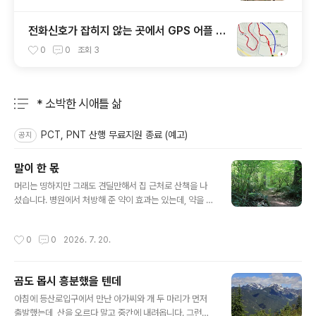
전화신호가 잡히지 않는 곳에서 GPS 어플 사
용하기 + 꼼수
0
0
조회
3
* 소박한 시애틀 삶
분류 전체보기
주요 글 목록
PCT, PNT 산행 무료지원 종료 (예고)
공지
말이 한 몫
글 내용
머리는 띵하지만 그래도 견딜만해서 집 근처로 산책을 나
섰습니다. 병원에서 처방해 준 약이 효과는 있는데, 약을 먹
으면 잠이 쏟아집니다. 레드먼드 동네 안쪽에 있는 작은 공
원이며, 입구에는 동네분들이 가꾸는 텃밭이 있습니다. 오
작성시간
0
0
2026. 7. 20.
른쪽 벌판에서는 원반던지기 게임 (Disc Golf)을 하고 있
었습니다. 땡볕에서 고생스러워 보이네요. 새끼 엘크가 잠
시 모습을 보여줍니다. 산책로가 말목장 옆을 지납니다.그
곰도 몹시 흥분했을 텐데
런데, 산책로 상태가 말씀이 아닙니다. 말똥이 여기저기 널
글 내용
려 있습니다. 산책로에서 딸랑 2명 만났답니다. 숲이 좋은
아침에 등산로입구에서 만난 아가씨와 개 두 마리가 먼저
데도 방문객이 뜸한 데는 말이 단단히 한 몫하는 것 같습니
출발했는데, 산을 오르다 말고 중간에 내려옵니다. 그런데,