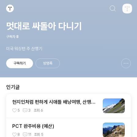
검색하기
티스토리
멋대로 싸돌아 다니기
구독자
8
미국 워싱턴 주 산행기
구독하기
방명록
신고하기 레이어
열기
인기글
현지인처럼 편하게 시애틀 배낭여행, 산행하
기
5
3
조회
6
PCT 완주비용 (예산)
8
11
조회
5