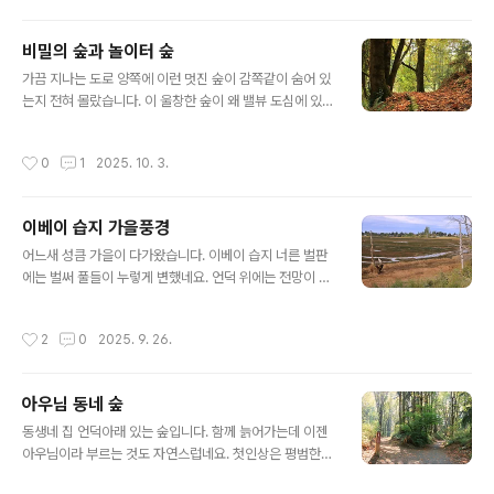
는 건 딱 질색인지라 잠깐 걸었습니다. 일은 공쳤지만 좋다.
Cap Sante Park @ Anacortes
비밀의 숲과 놀이터 숲
글 내용
가끔 지나는 도로 양쪽에 이런 멋진 숲이 감쪽같이 숨어 있
는지 전혀 몰랐습니다. 이 울창한 숲이 왜 밸뷰 도심에 있는
지가 오히려 궁금합니다. 먼저 McTavish를 올랐습니다.
등산로입구 옆이 제가 가끔 다니던 도로입니다. 갈림길이
작성시간
0
1
2025. 10. 3.
많습니다. 길을 잃어도 전화신호가 잡히고 이정표가 있어
서 조금만 헤매면 되겠습니다. 번거로움을 피하려면 지도
나 GPS를 준비하시고요. 여기까지가 McTavish에서 담
이베이 습지 가을풍경
은 것이고,아래는 길 건너편에 있는 Kelsey Creek Park
글 내용
Nature입니다. 주차장 입구에 축제를 한다는 현수막이 붙
어느새 성큼 가을이 다가왔습니다. 이베이 습지 너른 벌판
어 있습니다. 비버가 열심히 일을 했네요. 그런데, 너무 굵
에는 벌써 풀들이 누렇게 변했네요. 언덕 위에는 전망이 좋
은 나무를 골라서 한참 공을 들였겠습니다. 이번 주말에 농
다고 집들이 다닥다닥 들어섰습니다. 전에 이 근처에서 일
장에서 축제를 하나 봅니다. 이벤트 안내문이 있었지만 그
을 하면서 보니, 앞이 시원하게 트여 속이 다 시원했습니다.
작성시간
2
0
2025. 9. 26.
냥 지나쳤..
그런데, 땡볕에 아스팔트 포장된 산책로를 걸으려니 그렇
네요. 산책로에 코스모스가 피어 있으면 참 좋겠구먼 Ebe
y Waterfront (Olympic View Park) @ Marysville
아우님 동네 숲
(All Trails 앱의 Olympic View Park and Wetlands
글 내용
입니다.)
동생네 집 언덕아래 있는 숲입니다. 함께 늙어가는데 이젠
아우님이라 부르는 것도 자연스럽네요. 첫인상은 평범한
숲 같아 보였지만, 아주 깔끔한 기분 좋은 숲이네요. 산책로