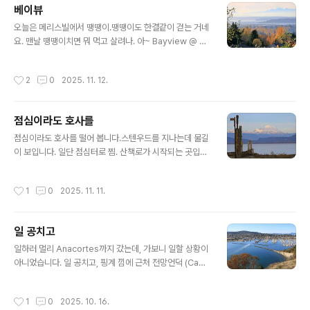
베이뷰
과거 철길이 있던 자리 같고, 비가 오는데도 사람들이 많네
글 내용
요. 우산을 쓰고 뛰는 선수도 있습니다. 반환점에 있는 담
오늘은 메리스빌에서 땡땡이.땡땡이도 한결같이 걷는 거네
넘는 개구리입니다. 개구리가 길을 건넌다는 표지판도 있
요. 맨날 땡땡이치면 뭐 먹고 살려나. 아~ Bayview @ M
습니다. 여기 갈림길에서 오른쪽으로 올라 숲길로 돌아왔
arysville
습니다. 꼬마 아가씨들이 등산로를 오..
작성시간
2
0
2025. 11. 12.
점심이라도 호사를
글 내용
점심이라도 호사를 떨어 봅니다.스텐우드를 지나는데 물길
이 보입니다. 일단 점심터로 찜. 산책로가 시작되는 곳입니
다. 구글지도에서 Hamilton Landing Park이라고 검색
하면 됩니다. 볼일을 마치고 봐둔 점심터로 갑니다. 주차장
작성시간
1
0
2025. 11. 11.
에서 점심을 먹고 잠깐 걸었습니다. 개방된 널찍한 산책로
인데도 거미줄이 많았습니다. 햇빛을 받아 반짝이는 거미
줄이 바람에 날려 꼬리연처럼 펄럭입니다. 가을걷이를 끝
일 공치고
낸 너른 들판이 보입니다. 유수지 둘레를 도는데 잠깐 걷기
글 내용
에 나쁘지 않았습니다. 이정표에는 Port Susan이라고 돼
일하러 멀리 Anacortes까지 갔는데, 가보니 일할 상황이
있지만 워싱턴 등산협회와 All Trails앱 자료에 있는 것과
아니었습니다. 일 공치고, 핑계 낌에 근처 전망언덕 (Cap
는 다른 곳입니다. 여기는 스텐우드 시에서 운영하는 작은
Sante Park)을 올랐습니다. 바다 건너로 베이커산이 보입
공원입니다.그리고, 내친김에 근처에 있는 English Boo
니다. 이틀 전에 암모니아가 누설되었다고 안내문자가 왔
작성시간
1
0
2025. 10. 16.
m으로 갔습니다..
었는데, 여긴가. 언덕 위에서 보는 요트항구입니다. 멍 때리