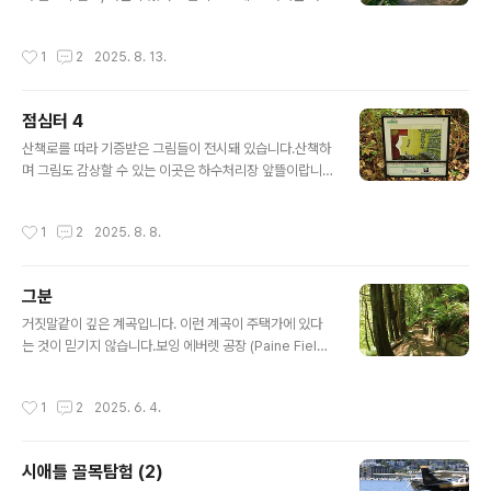
'땡땡이 놀이터'를 한 바퀴 돌았습니다. 숲으로 들어가니 한
결 시원합니다. 숲 속에 카트가 있는 게 이 근처에서 노숙자
작성시간
1
2
2025. 8. 13.
가 야영을 했나 봅니다. 공원 ( McCollum Park )에서 잠
깐 걸었더니 몸이 한결 개운합니다. 그런데, 이 울창한 숲도
도심 주택가에 있답니다. 지나는 길에 짬이 나면 딱 좋습니
점심터 4
다. McCollum Park Forest Loop @ Everett
글 내용
산책로를 따라 기증받은 그림들이 전시돼 있습니다.산책하
며 그림도 감상할 수 있는 이곳은 하수처리장 앞뜰이랍니
다. 환경 교육관이 있어 어린 학생들이 견학을 왔네요. 산책
로는 잘 정비돼 있고, 하수도 냄새는 전혀 나지 않았습니다.
작성시간
1
2
2025. 8. 8.
주차장 북쪽 산책로만 후딱 한 바퀴 돌았습니다. 차에 앉아
점심을 먹는데 밸뷰에서 전화가 오네요. Brightwater Ce
nter @ Woodinville
그분
글 내용
거짓말같이 깊은 계곡입니다. 이런 계곡이 주택가에 있다
는 것이 믿기지 않습니다.보잉 에버렛 공장 (Paine Field)
옆에 있는 계곡 (Big Gulch)이며, 92가 공원 (92nd St P
ark)에서 출발하였습니다. 놀이터를 지나 계곡 아래로 내
작성시간
1
2
2025. 6. 4.
려가는 계단이 있습니다. 이정표는 대충 있지만 샛길이 많
으니, 길 찾기에 유의하시고요. 나무가 골짜기 반대편에 뿌
리를 내렸습니다. 계곡이 파였는데도 살아있어 나무가 운
시애틀 골목탐험 (2)
이 좋은 건지, 사는 게 고달픈 건지 아리송합니다. 하여튼
글 내용